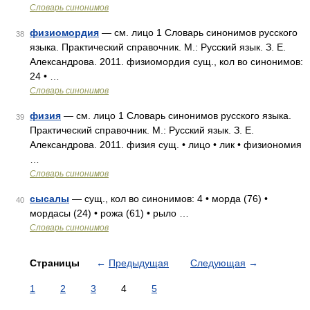
Словарь синонимов
физиомордия
— см. лицо 1 Словарь синонимов русского
38
языка. Практический справочник. М.: Русский язык. З. Е.
Александрова. 2011. физиомордия сущ., кол во синонимов:
24 • …
Словарь синонимов
физия
— см. лицо 1 Словарь синонимов русского языка.
39
Практический справочник. М.: Русский язык. З. Е.
Александрова. 2011. физия сущ. • лицо • лик • физиономия
…
Словарь синонимов
сысалы
— сущ., кол во синонимов: 4 • морда (76) •
40
мордасы (24) • рожа (61) • рыло …
Словарь синонимов
Страницы
←
Предыдущая
Следующая
→
1
2
3
4
5